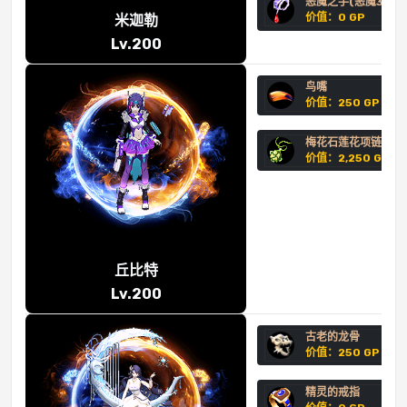
恶魔之手(恶魔3阶)
价值：0 GP
米迦勒
Lv.200
鸟嘴
价值：250 GP
梅花石莲花项链
价值：2,250 GP
丘比特
Lv.200
古老的龙骨
价值：250 GP
精灵的戒指