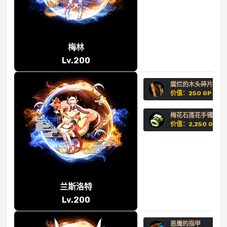
梅林
Lv.200
腐烂的木头碎片
价值：250 GP
梅花石莲花手镯
价值：2,250 GP
兰斯洛特
Lv.200
恶魔的指甲