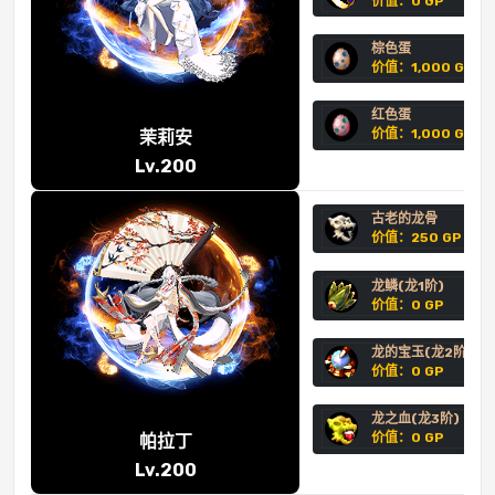
价值：0 GP
棕色蛋
价值：1,000 GP
红色蛋
价值：1,000 GP
茉莉安
Lv.200
古老的龙骨
价值：250 GP
龙鳞(龙1阶)
价值：0 GP
龙的宝玉(龙2阶)
价值：0 GP
龙之血(龙3阶)
价值：0 GP
帕拉丁
Lv.200