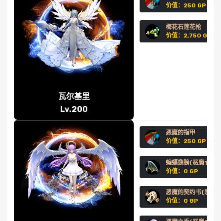
价值：250 GP
梅花石莲花枪
价值：2,750 GP
瓦尔基里
Lv.200
恶魔的指甲
价值：250 GP
蝙蝠翅膀(恶魔1阶)
价值：0 GP
恶魔的契约书(恶魔2
价值：0 GP