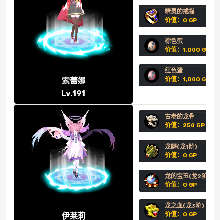
精灵的戒指
价值：0 GP
棕色蛋
价值：1,000 GP
红色蛋
价值：1,000 GP
索蕾娜
Lv.191
古老的龙骨
价值：250 GP
龙鳞(龙1阶)
价值：0 GP
龙的宝玉(龙2阶)
价值：0 GP
龙之血(龙3阶)
价值：0 GP
伊莱莉