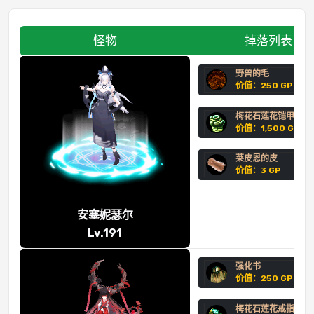
怪物
掉落列表
野兽的毛
价值：250 GP
梅花石莲花铠甲
价值：1,500 GP
莱皮恩的皮
价值：3 GP
安塞妮瑟尔
Lv.191
强化书
价值：250 GP
梅花石莲花戒指