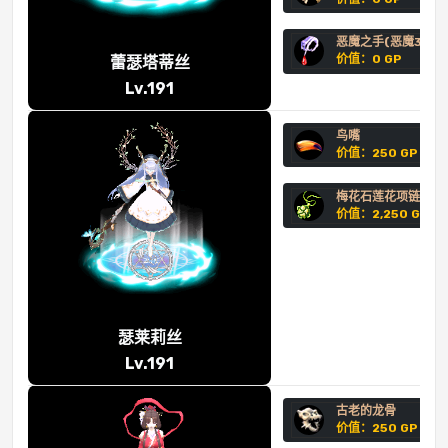
恶魔之手(恶魔3阶)
价值：0 GP
蕾瑟塔蒂丝
Lv.191
鸟嘴
价值：250 GP
梅花石莲花项链
价值：2,250 GP
瑟莱莉丝
Lv.191
古老的龙骨
价值：250 GP