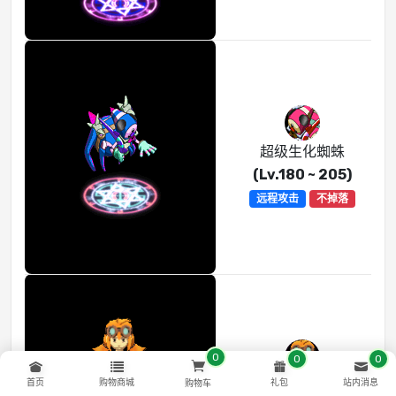
超级生化蜘蛛
(Lv.180 ~ 205)
远程攻击
不掉落
0
0
0
首页
购物商城
礼包
站内消息
罗莎
购物车