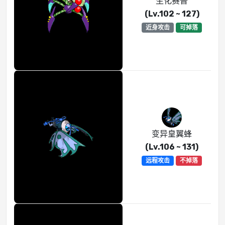
生化赛普
(Lv.102 ~ 127)
近身攻击
可掉落
变异皇翼蜂
(Lv.106 ~ 131)
远程攻击
不掉落