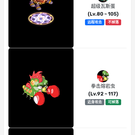
超级瓦斯蛋
(Lv.80 ~ 105)
远程攻击
不掉落
拳击熔岩虫
(Lv.92 ~ 117)
近身攻击
可掉落