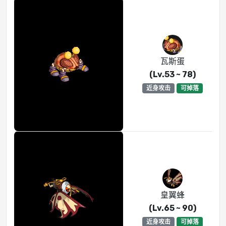
瓦斯蛋
(Lv.53 ~ 78)
近身攻击
可掉落
皇翼蜂
(Lv.65 ~ 90)
近身攻击
可掉落