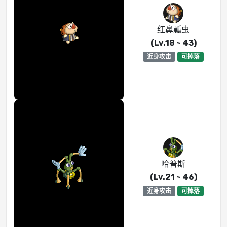
红鼻瓢虫
(Lv.18 ~ 43)
近身攻击
可掉落
哈普斯
(Lv.21 ~ 46)
近身攻击
可掉落