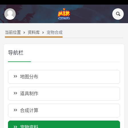
当前位置
资料库
宠物合成
导航栏
地图分布
道具制作
合成计算
宠物资料