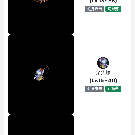
(Lv.13 ~ 38)
近身攻击
可掉落
呆头蝇
(Lv.15 ~ 40)
近身攻击
可掉落