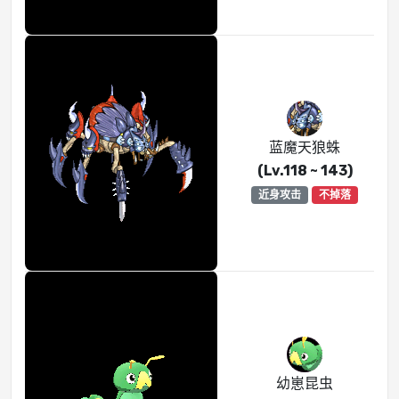
蓝魔天狼蛛
(Lv.118 ~ 143)
近身攻击
不掉落
幼崽昆虫