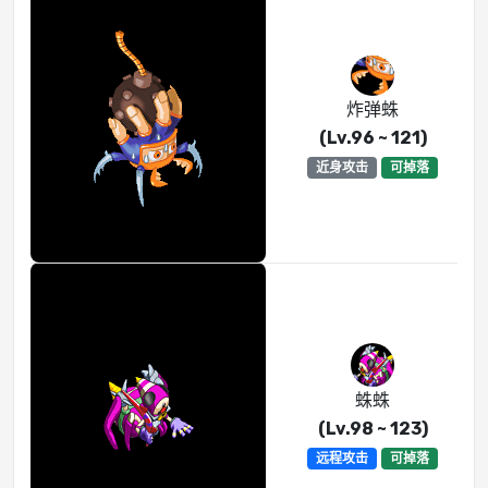
炸弹蛛
(Lv.96 ~ 121)
近身攻击
可掉落
蛛蛛
(Lv.98 ~ 123)
远程攻击
可掉落