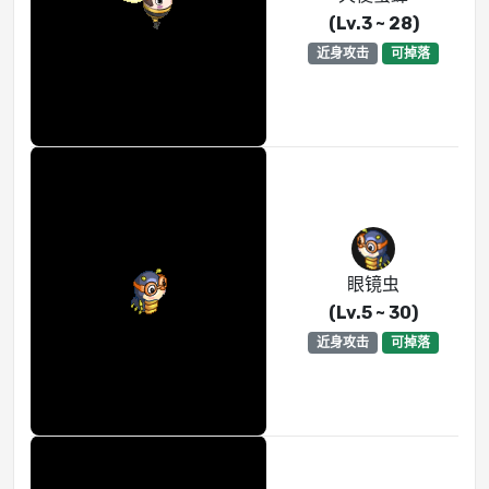
(Lv.3 ~ 28)
近身攻击
可掉落
眼镜虫
(Lv.5 ~ 30)
近身攻击
可掉落