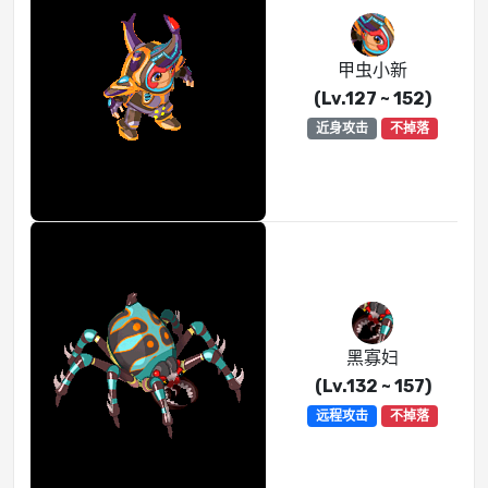
甲虫小新
(Lv.127 ~ 152)
近身攻击
不掉落
黑寡妇
(Lv.132 ~ 157)
远程攻击
不掉落